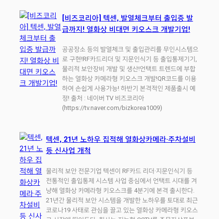
[비즈코리아] 텍센, 발열체크부터 출입증 발
급까지! 열화상 비대면 키오스크 개발기업!
공공장소 등의 발열체크 및 출입관리를 무인시스템으
로 구현!RF카드리더 및 지문인식기 등 출입통제기기,
물리적 보안장비 개발 및 생산!언택트 트렌드에 부합
하는 열화상 카메라형 키오스크 개발!QR코드를 이용
하여 손쉽게 사용가능! 하반기 본격적인 제품출시 예
정! 출처 : 네이버 TV 비즈코리아
(https://tv.naver.com/bizkorea1009)
텍센, 21년 노하우 집적해 열화상카메라·주차설비
등 신사업 개척
물리적 보안 전문기업 텍센이 RF카드 리더·지문인식기 등
전통적인 출입통제 시스템 사업 중심에서 언택트 시대를 겨
냥해 열화상 카메라형 키오스크를 4분기에 본격 출시한다.
21년간 물리적 보안 시스템을 개발한 노하우를 토대로 최근
코로나19 사태로 관심을 끌고 있는 열화상 카메라형 키오스