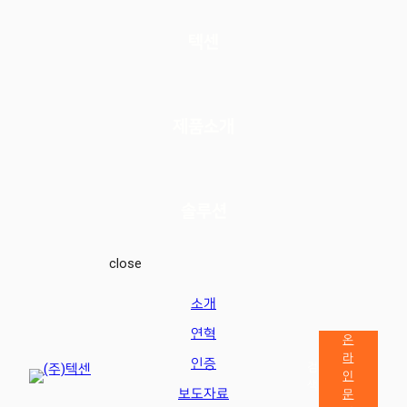
텍센
제품소개
솔루션
close
소개
연혁
온
라
인증
검
인
색
보도자료
문